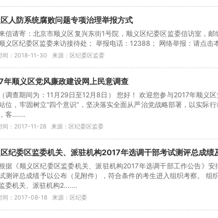
义区人防系统腐败问题专项治理举报方式
来信请寄：北京市顺义区复兴东街1号院，顺义区纪委区监委信访室，邮编：
顺义区纪委区监委来访接待处； 举报电话：12388； 网络举报：请点击本
间：2018-11-30
来源：区纪委区监委
17年顺义区党风廉政建设网上民意调查
（调查期间为：11月29日至12月8日） 您好！ 欢迎您参与2017年顺
站位，牢固树立“四个意识“，坚决落实全面从严治党战略部署，以实际行
客....…
间：2017-11-28
来源：区纪委区监委
区纪委区监委机关、派驻机构2017年选调干部考试测评总成绩
根据《顺义区纪委区监委机关、派驻机构2017年选调干部工作公告》安
试测评总成绩予以公布（见附件），符合条件的考生进入组织考察。 组织
监委机关、派驻机构2....…
间：2017-08-18
来源：区纪委