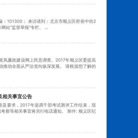
101300； 来访请到：北京市顺义区府前中街2
网站“监督举报“专栏。 …
义区党风廉政建设网上民意调查。2017年顺义区委提高
动推动全面从严治党向纵深发展。 请根据您了解的
及相关事宜公告
排及要求，2017年选调干部考试测评工作结束，现
考察等相关事宜将另行电话通知。 附件: 顺义区纪