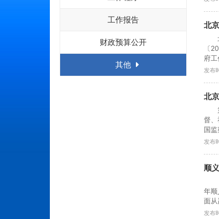
工作报告
北京
财政预算公开
〔2
府工
其他
发布时
北
督、
国监
发布时
顺义
年顺
面从严
发布时