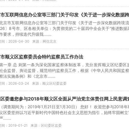
市互联网信息办公室等三部门关于印发《关于进一步深化数据跨境
北京市互联网信息办公室等三部门关于印发《关于进一步深化数据跨境
026〕8号市、区各相关单位：为贯彻党的二十届四中全会关于“推进数
作要求，持续迭代升级我....…
间：2026-04-30
来源：网信北京
京市顺义区监察委员会特约监察员工作办法
第一章 总 则第一条为深化国家监察体制改革，充分发挥顺义区纪委
社会监督、舆论监督，规范特约监察员工作，根据《中华人民共和国监
察法实施条例》和《北京市....…
间：2026-03-24
来源：顺义区纪委监委
区委邀您参与2018年顺义区全面从严治党主体责任网上民意调
（调查期间为：2019年1月21日至1月30日） 您好！ 欢迎您参与201
义区委坚持以习近平新时代中国特色社会主义思想为指引，始终牢固树立“
....…
间：2019-01-21
来源：区纪委区监委