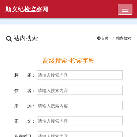
顺义纪检监察网
Togg
站内搜索
首页
站内搜索
高级搜索-检索字段
标 题：
作 者：
来 源：
正 文：
所在栏目：