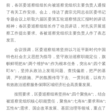
前，各区委巡察组组长向被巡察党组织主要负责人通报
了有关工作安排。会上，传达了龚宗元同志在区委书记
专题会议上听取六届区委第五轮巡察情况汇报时的讲话
精神；各区委巡察组组长作了动员讲话，对扎实开展巡
察工作提出要求。各被巡察党组织主要负责人作了表态
发言。
会议强调，区委巡察组将坚持以习近平新时代中国
特色社会主义思想为指导，坚守政治巡察职能定位，旗
帜鲜明把&“;两个维护&“;作为根本任务，突出&“;四个紧
盯&“;，坚持从政治上发现问题、查找偏差，把严的基
调、严的措施、严的氛围传导下去、一贯到底，以有力
有效政治巡察服务保障区域经济社会高质量发展。
按照要求，区委巡察组将坚持&“;四个聚焦&“;，结合
被巡察党组织核心职能责任，聚焦&“;七有&“;要求和&“;
五性&“;需求、国企改革发展、基层治理等领域，重点了